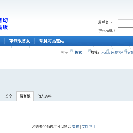
用戶名
密xxoo碼！
車無限首頁
常見商品連結
帖子
搜索
熱搜:
Focus 改裝套件 報
分享
留言板
個人資料
您需要登錄後才可以留言
登錄
|
立即註冊