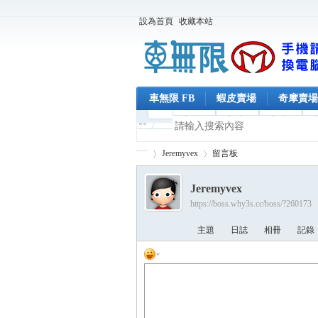
設為首頁
收藏本站
車無限 FB
蝦皮賣場
奇摩賣場
Jeremyvex
留言板
Jeremyvex
https://boss.why3s.cc/boss/?260173
車
›
›
主題
日誌
相冊
記錄