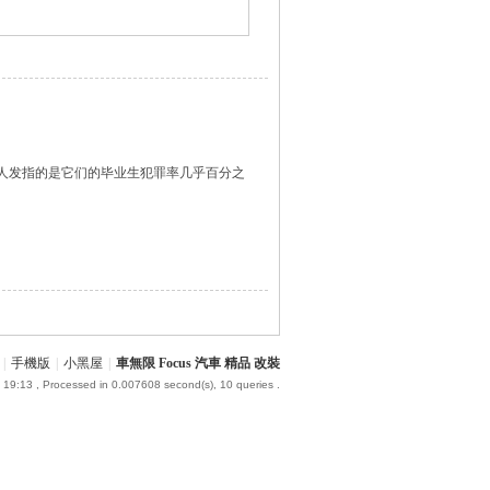
令人发指的是它们的毕业生犯罪率几乎百分之
|
手機版
|
小黑屋
|
車無限 Focus 汽車 精品 改裝
 19:13
, Processed in 0.007608 second(s), 10 queries .