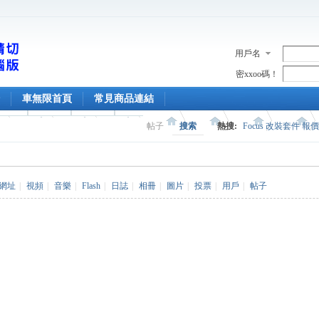
用戶名
密xxoo碼！
車無限首頁
常見商品連結
帖子
搜索
熱搜:
Focus 改裝套件 報
網址
|
視頻
|
音樂
|
Flash
|
日誌
|
相冊
|
圖片
|
投票
|
用戶
|
帖子