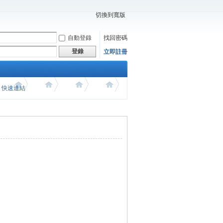
切換到寬版
自動登錄
找回密碼
登錄
立即註冊
價 快速連結