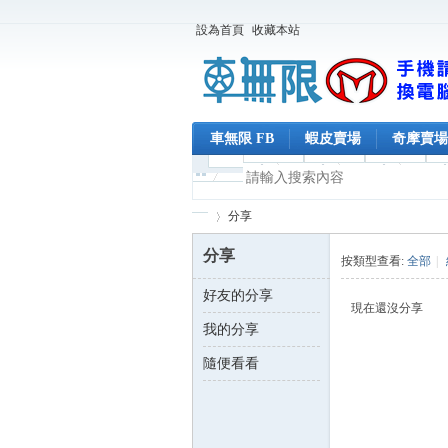
設為首頁
收藏本站
車無限 FB
蝦皮賣場
奇摩賣場
分享
分享
按類型查看:
全部
|
好友的分享
車
›
現在還沒分享
我的分享
隨便看看