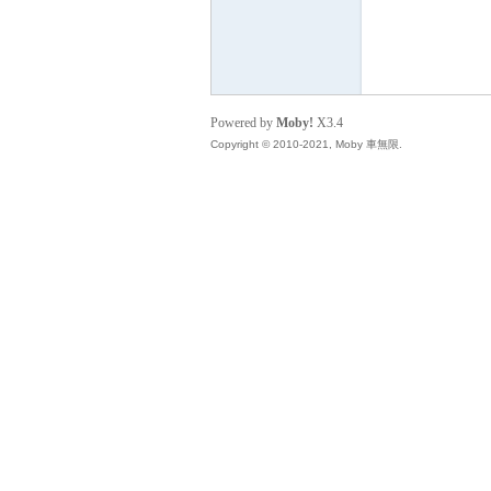
無
Powered by
Moby!
X3.4
Copyright © 2010-2021, Moby 車無限.
限