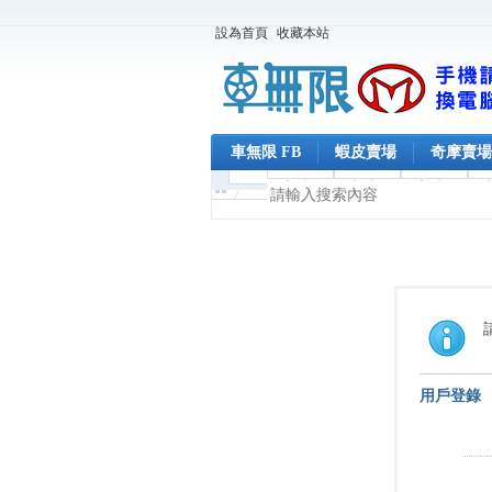
設為首頁
收藏本站
車無限 FB
蝦皮賣場
奇摩賣場
用戶登錄