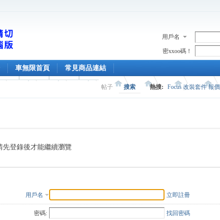
用戶名
密xxoo碼！
車無限首頁
常見商品連結
帖子
搜索
熱搜:
Focus 改裝套件 報
請先登錄後才能繼續瀏覽
用戶名
立即註冊
密碼:
找回密碼