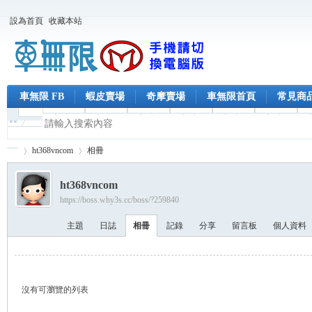
設為首頁
收藏本站
車無限 FB
蝦皮賣場
奇摩賣場
車無限首頁
常見商
ht368vncom
相冊
ht368vncom
https://boss.why3s.cc/boss/?259840
車
›
›
主題
日誌
相冊
記錄
分享
留言板
個人資料
沒有可瀏覽的列表