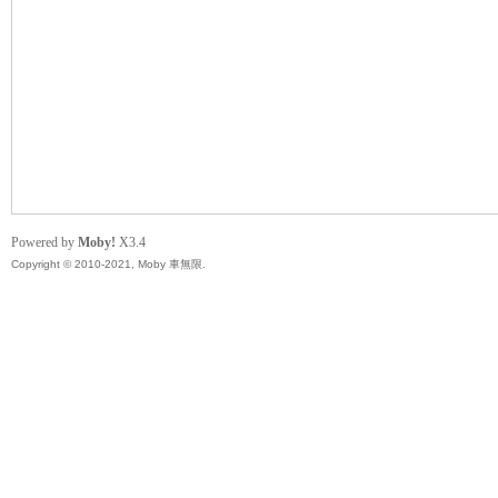
無
Powered by
Moby!
X3.4
Copyright © 2010-2021, Moby 車無限.
限