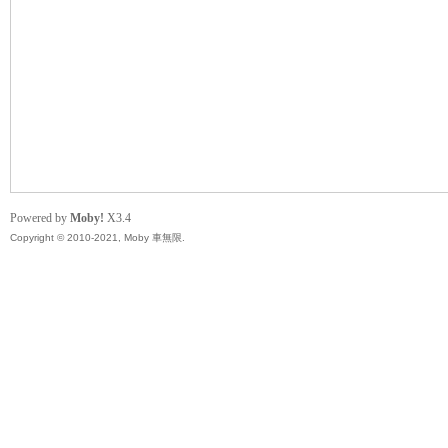
無
Powered by
Moby!
X3.4
Copyright © 2010-2021, Moby 車無限.
限