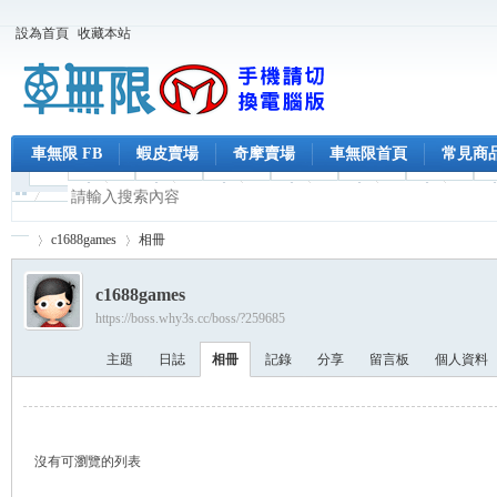
設為首頁
收藏本站
車無限 FB
蝦皮賣場
奇摩賣場
車無限首頁
常見商
c1688games
相冊
c1688games
https://boss.why3s.cc/boss/?259685
車
›
›
主題
日誌
相冊
記錄
分享
留言板
個人資料
沒有可瀏覽的列表