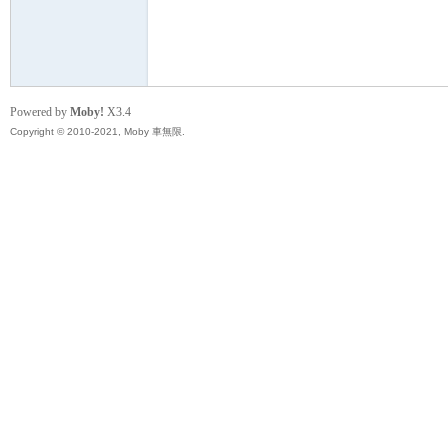
無
Powered by
Moby!
X3.4
Copyright © 2010-2021, Moby 車無限.
限