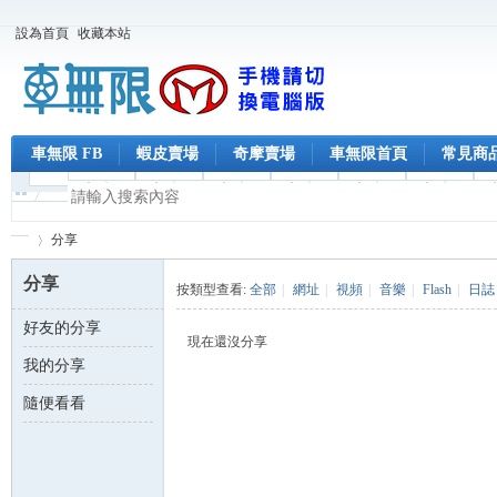
設為首頁
收藏本站
車無限 FB
蝦皮賣場
奇摩賣場
車無限首頁
常見商
分享
分享
按類型查看:
全部
|
網址
|
視頻
|
音樂
|
Flash
|
日誌
好友的分享
車
›
現在還沒分享
我的分享
隨便看看