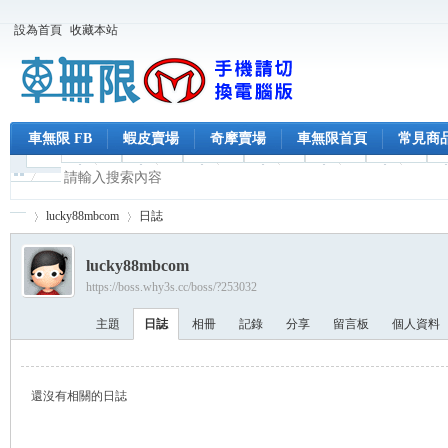
設為首頁
收藏本站
車無限 FB
蝦皮賣場
奇摩賣場
車無限首頁
常見商
lucky88mbcom
日誌
lucky88mbcom
https://boss.why3s.cc/boss/?253032
車
›
›
主題
日誌
相冊
記錄
分享
留言板
個人資料
還沒有相關的日誌