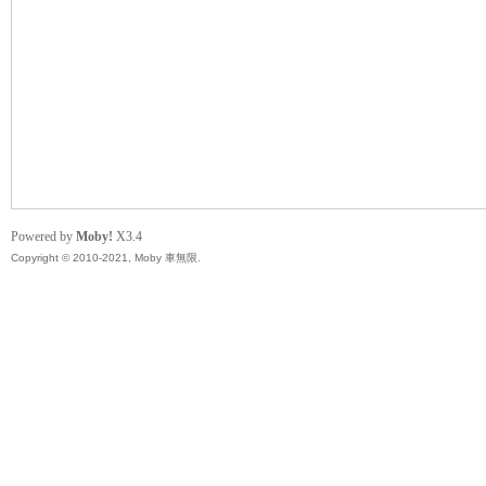
無
Powered by
Moby!
X3.4
Copyright © 2010-2021, Moby 車無限.
限