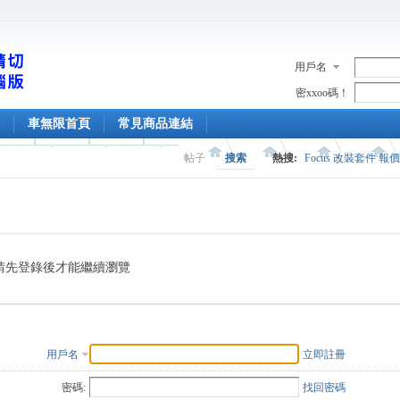
用戶名
密xxoo碼！
車無限首頁
常見商品連結
帖子
搜索
熱搜:
Focus 改裝套件 報
請先登錄後才能繼續瀏覽
用戶名
立即註冊
密碼:
找回密碼