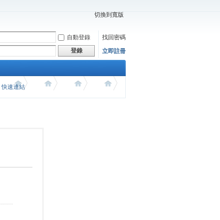
切換到寬版
自動登錄
找回密碼
登錄
立即註冊
價 快速連結