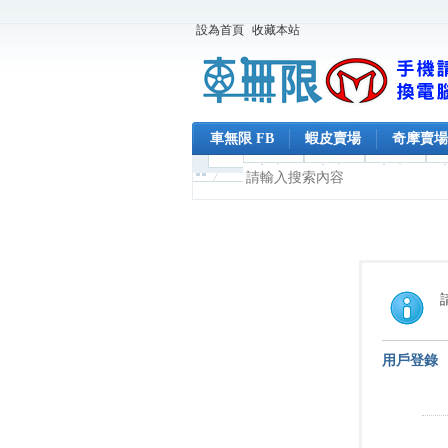
設為首頁
收藏本站
車無限 FB
蝦皮賣場
奇摩賣場
用戶登錄