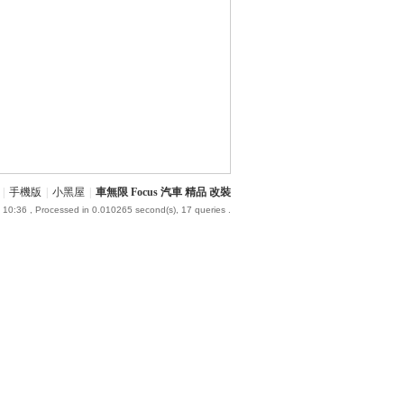
|
手機版
|
小黑屋
|
車無限 Focus 汽車 精品 改裝
 10:36
, Processed in 0.010265 second(s), 17 queries .