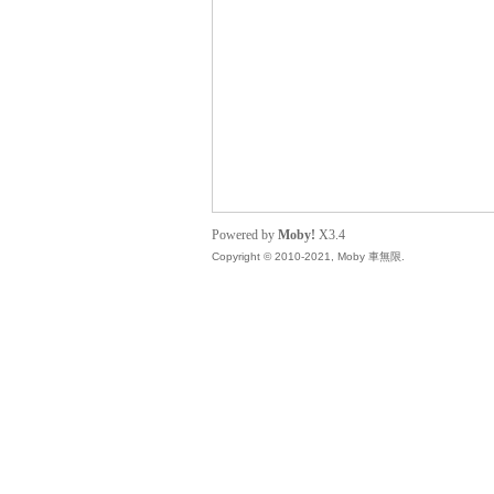
無
Powered by
Moby!
X3.4
Copyright © 2010-2021, Moby 車無限.
限