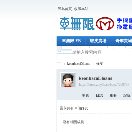
設為首頁
收藏本站
車無限 FB
蝦皮賣場
奇摩賣場
keonhacai5loans
好友
keonhacai5loans
https://boss.why3s.cc/boss/?299737
車
›
›
主題
日誌
相冊
記錄
當前共有
0
個好友
沒有相關成員