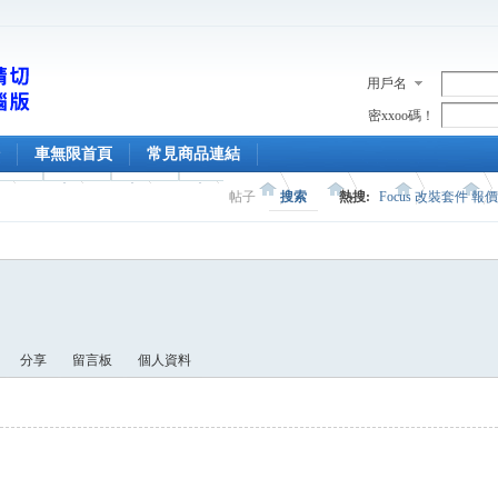
用戶名
密xxoo碼！
車無限首頁
常見商品連結
帖子
搜索
熱搜:
Focus 改裝套件 報
分享
留言板
個人資料