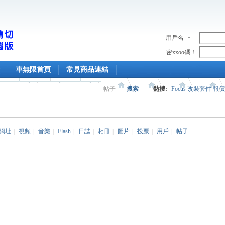
用戶名
密xxoo碼！
車無限首頁
常見商品連結
帖子
搜索
熱搜:
Focus 改裝套件 報
網址
|
視頻
|
音樂
|
Flash
|
日誌
|
相冊
|
圖片
|
投票
|
用戶
|
帖子