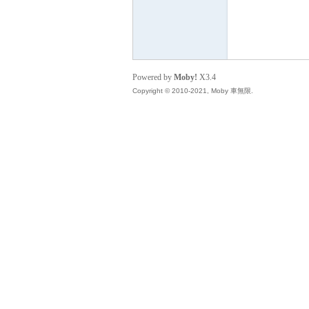
無
Powered by
Moby!
X3.4
Copyright © 2010-2021, Moby 車無限.
限