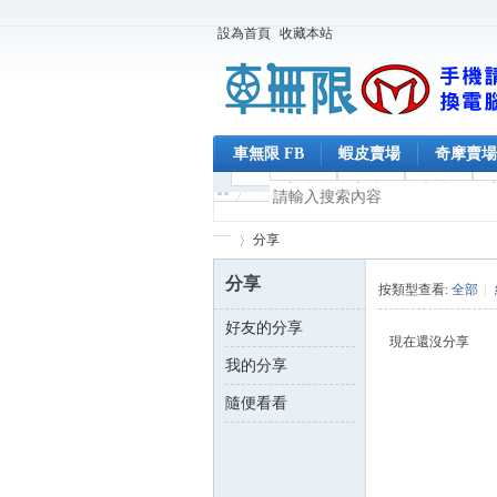
設為首頁
收藏本站
車無限 FB
蝦皮賣場
奇摩賣場
分享
分享
按類型查看:
全部
|
好友的分享
車
›
現在還沒分享
我的分享
隨便看看