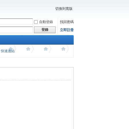
切換到寬版
自動登錄
找回密碼
登錄
立即註冊
價 快速連結