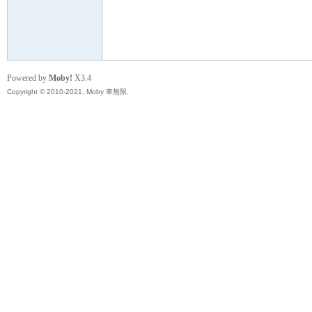
無
Powered by
Moby!
X3.4
Copyright © 2010-2021, Moby 車無限.
限