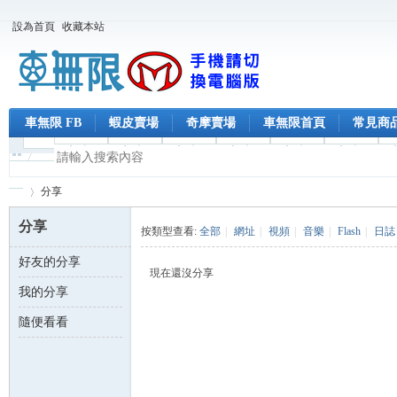
設為首頁
收藏本站
車無限 FB
蝦皮賣場
奇摩賣場
車無限首頁
常見商
分享
分享
按類型查看:
全部
|
網址
|
視頻
|
音樂
|
Flash
|
日誌
好友的分享
車
›
現在還沒分享
我的分享
隨便看看