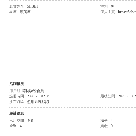
真實姓名
5HBET
性別
男
星座
摩羯座
個人主頁
https://5hbe
無
限
活躍概況
用戶組
等待驗證會員
註冊時間
2026-2-5 02:04
最後訪問
2026-2-5 02
所在時區
使用系統默認
統計信息
已用空間
0 B
積分
4
金幣
4
貢獻
0