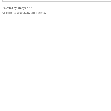
精
Powered by
Moby!
X3.4
Copyright © 2010-2021, Moby 車無限.
品
工