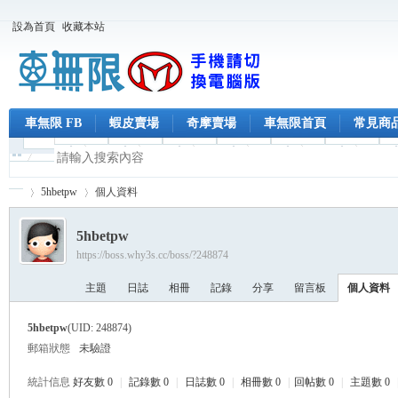
設為首頁
收藏本站
車無限 FB
蝦皮賣場
奇摩賣場
車無限首頁
常見商
5hbetpw
個人資料
5hbetpw
https://boss.why3s.cc/boss/?248874
車
›
›
主題
日誌
相冊
記錄
分享
留言板
個人資料
5hbetpw
(UID: 248874)
郵箱狀態
未驗證
統計信息
好友數 0
|
記錄數 0
|
日誌數 0
|
相冊數 0
|
回帖數 0
|
主題數 0