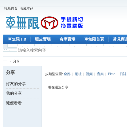
設為首頁
收藏本站
車無限 FB
蝦皮賣場
奇摩賣場
車無限首頁
常見商
分享
分享
按類型查看:
全部
|
網址
|
視頻
|
音樂
|
Flash
|
日誌
好友的分享
車
›
現在還沒分享
我的分享
隨便看看