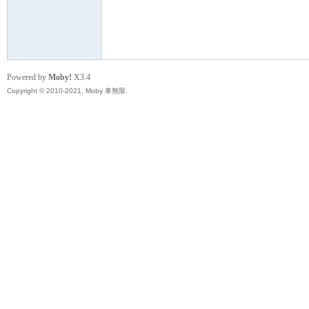
無
Powered by
Moby!
X3.4
Copyright © 2010-2021, Moby 車無限.
限