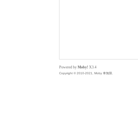
無
Powered by
Moby!
X3.4
Copyright © 2010-2021, Moby 車無限.
限