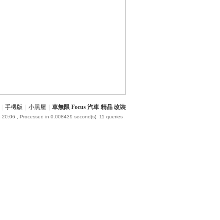
|
手機版
|
小黑屋
|
車無限 Focus 汽車 精品 改裝
 20:06
, Processed in 0.008439 second(s), 11 queries .