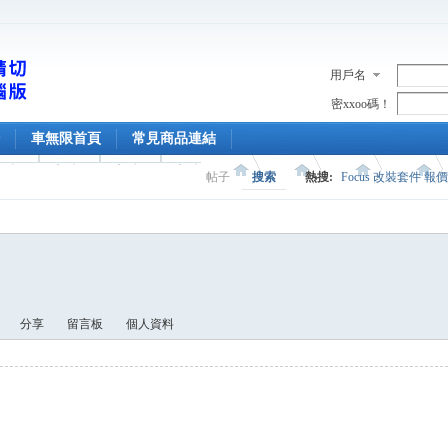
用戶名
密xxoo碼！
車無限首頁
常見商品連結
帖子
搜索
熱搜:
Focus 改裝套件 報
分享
留言板
個人資料