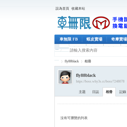
設為首頁
收藏本站
車無限 FB
蝦皮賣場
奇摩賣場
fly88black
相冊
fly88black
https://boss.why3s.cc/boss/?248078
車
›
›
主題
日誌
相冊
記錄
沒有可瀏覽的列表