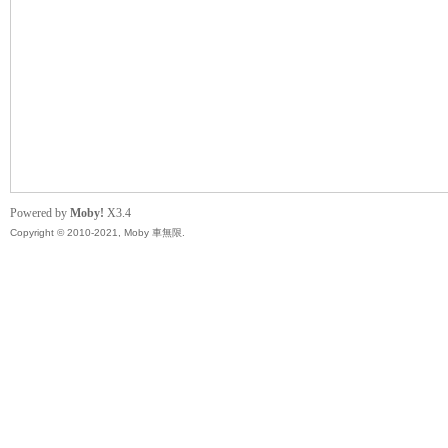
無
Powered by
Moby!
X3.4
Copyright © 2010-2021, Moby 車無限.
限