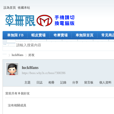
設為首頁
收藏本站
車無限 FB
蝦皮賣場
奇摩賣場
車無限首頁
常見商
luck8fans
好友
luck8fans
https://boss.why3s.cc/boss/?300396
車
›
›
主題
日誌
相冊
記錄
分享
留言板
個人資料
當前共有
0
個好友
沒有相關成員