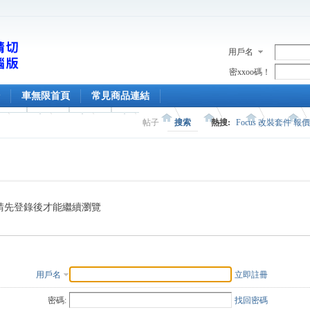
用戶名
密xxoo碼！
車無限首頁
常見商品連結
帖子
搜索
熱搜:
Focus 改裝套件 報
請先登錄後才能繼續瀏覽
用戶名
立即註冊
密碼:
找回密碼