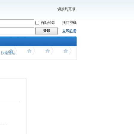
切換到寬版
自動登錄
找回密碼
登錄
立即註冊
價 快速連結