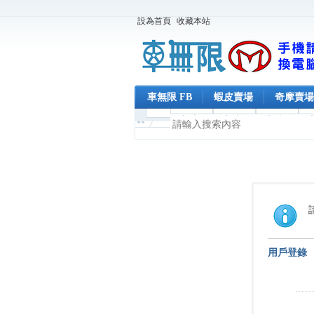
設為首頁
收藏本站
車無限 FB
蝦皮賣場
奇摩賣場
用戶登錄