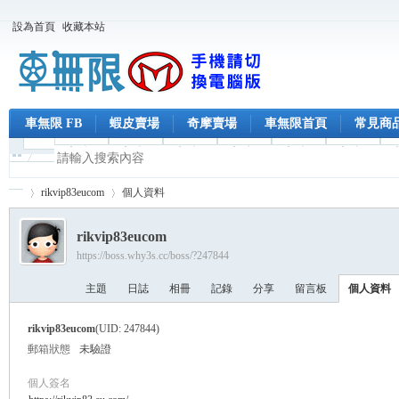
設為首頁
收藏本站
車無限 FB
蝦皮賣場
奇摩賣場
車無限首頁
常見商
rikvip83eucom
個人資料
rikvip83eucom
https://boss.why3s.cc/boss/?247844
車
›
›
主題
日誌
相冊
記錄
分享
留言板
個人資料
rikvip83eucom
(UID: 247844)
郵箱狀態
未驗證
個人簽名