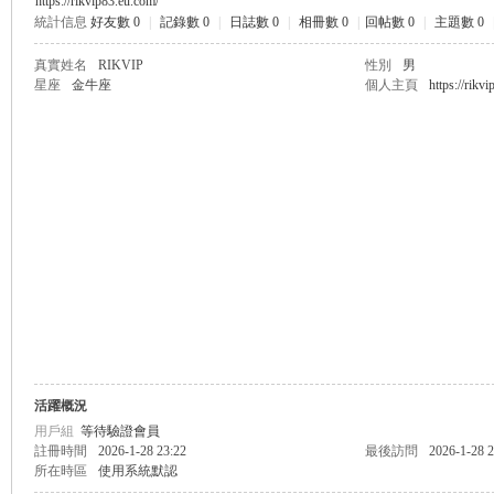
https://rikvip83.eu.com/
統計信息
好友數 0
|
記錄數 0
|
日誌數 0
|
相冊數 0
|
回帖數 0
|
主題數 0
無
真實姓名
RIKVIP
性別
男
星座
金牛座
個人主頁
https://rikv
限
活躍概況
用戶組
等待驗證會員
註冊時間
2026-1-28 23:22
最後訪問
2026-1-28 2
所在時區
使用系統默認