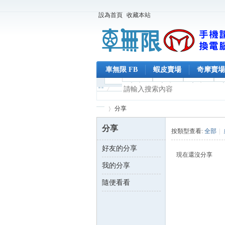
設為首頁
收藏本站
車無限 FB
蝦皮賣場
奇摩賣場
分享
分享
按類型查看:
全部
|
好友的分享
車
›
現在還沒分享
我的分享
隨便看看