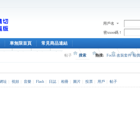
用戶名
密xxoo碼！
車無限首頁
常見商品連結
帖子
搜索
熱搜:
Focus 改裝套件 報
網址
|
視頻
|
音樂
|
Flash
|
日誌
|
相冊
|
圖片
|
投票
|
用戶
|
帖子