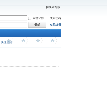
切換到寬版
自動登錄
找回密碼
登錄
立即註冊
價 快速連結