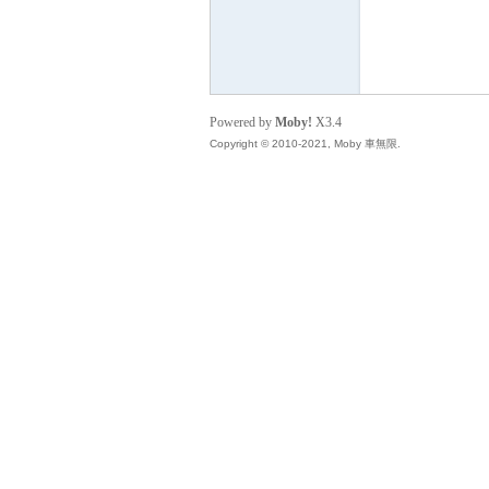
無
Powered by
Moby!
X3.4
Copyright © 2010-2021, Moby 車無限.
限