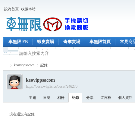
設為首頁
收藏本站
車無限 FB
蝦皮賣場
奇摩賣場
車無限首頁
常見商
keovippsacom
記錄
keovippsacom
https://boss.why3s.cc/boss/?246270
車
›
›
主題
日誌
相冊
記錄
分享
留言板
個人資料
現在還沒有記錄