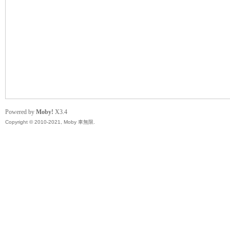
無
Powered by
Moby!
X3.4
Copyright © 2010-2021, Moby 車無限.
限