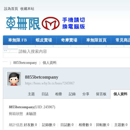
設為首頁
收藏本站
車無限 FB
蝦皮賣場
奇摩賣場
車無限首頁
常見商
8855betcompany
個人資料
8855betcompany
https://boss.why3s.cc/boss/?245967
車
›
›
主題
日誌
相冊
記錄
分享
留言板
個人資料
8855betcompany
(UID: 245967)
郵箱狀態
未驗證
統計信息
好友數 0
|
記錄數 0
|
日誌數 0
|
相冊數 0
|
回帖數 0
|
主題數 0