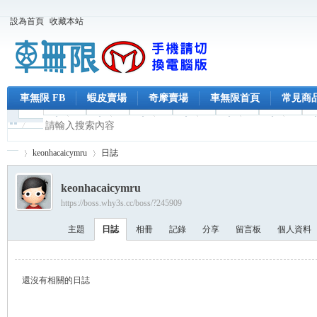
設為首頁
收藏本站
車無限 FB
蝦皮賣場
奇摩賣場
車無限首頁
常見商
keonhacaicymru
日誌
keonhacaicymru
https://boss.why3s.cc/boss/?245909
車
›
›
主題
日誌
相冊
記錄
分享
留言板
個人資料
還沒有相關的日誌