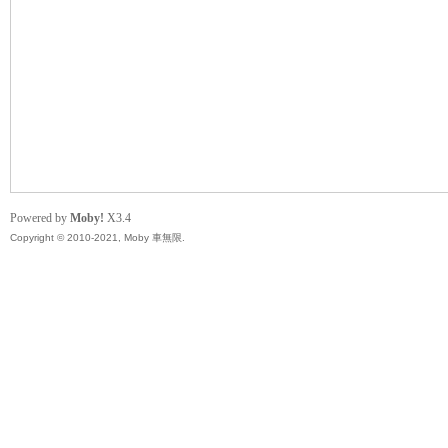
無
Powered by
Moby!
X3.4
Copyright © 2010-2021, Moby 車無限.
限