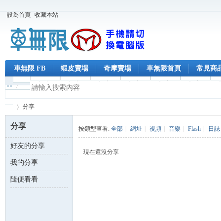
設為首頁
收藏本站
車無限 FB
蝦皮賣場
奇摩賣場
車無限首頁
常見商
分享
分享
按類型查看:
全部
|
網址
|
視頻
|
音樂
|
Flash
|
日誌
好友的分享
車
›
現在還沒分享
我的分享
隨便看看