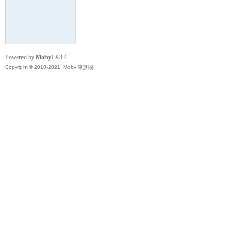
無
Powered by
Moby!
X3.4
Copyright © 2010-2021, Moby 車無限.
限