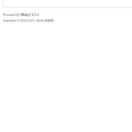
精
Powered by
Moby!
X3.4
Copyright © 2010-2021, Moby 車無限.
品
工