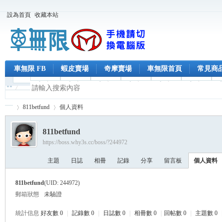
設為首頁
收藏本站
車無限 FB
蝦皮賣場
奇摩賣場
車無限首頁
常見商
811betfund
個人資料
811betfund
https://boss.why3s.cc/boss/?244972
車
›
›
主題
日誌
相冊
記錄
分享
留言板
個人資料
811betfund
(UID: 244972)
郵箱狀態
未驗證
統計信息
好友數 0
|
記錄數 0
|
日誌數 0
|
相冊數 0
|
回帖數 0
|
主題數 0