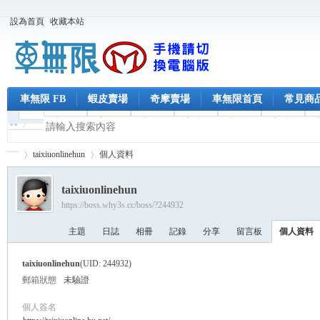
設為首頁
收藏本站
車無限 FB
蝦皮賣場
奇摩賣場
車無限首頁
常見商
taixiuonlinehun
個人資料
taixiuonlinehun
https://boss.why3s.cc/boss/?244932
車
›
›
主題
日誌
相冊
記錄
分享
留言板
個人資料
taixiuonlinehun
(UID: 244932)
郵箱狀態
未驗證
個人簽名