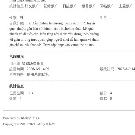
https://taixiuonline.hu.net/
統計信息
好友數 0
|
記錄數 0
|
日誌數 0
|
相冊數 0
|
回帖數 0
|
主題數 0
無
性別
男
生日
-
自我介紹
Tài Xỉu Online là thương hiệu giải trí trực tuyến
quen thuộc, gắn liền với hình thức trò chơi dự đoán kết quả
nhanh và dễ tiếp cận. Nền tảng này được xây dựng theo hướng
tối giản nhưng trực quan, giúp người chơi dễ làm quen và tham
gia chỉ sau vài thao tác. Truy cập: https://taixiuonline.hu.net/
活躍概況
用戶組
等待驗證會員
註冊時間
2026-1-9 14:09
最後訪問
2026-1-9 14
所在時區
使用系統默認
限
統計信息
已用空間
0 B
積分
4
金幣
4
貢獻
0
Powered by
Moby!
X3.4
Copyright © 2010-2021, Moby 車無限.