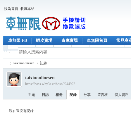
設為首頁
收藏本站
車無限 FB
蝦皮賣場
奇摩賣場
車無限首頁
常見商
taixiuonlinesen
記錄
taixiuonlinesen
https://boss.why3s.cc/boss/?244922
車
›
›
主題
日誌
相冊
記錄
分享
留言板
個人資料
現在還沒有記錄