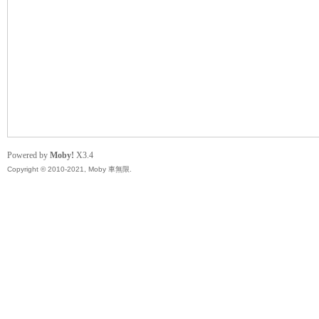
無
Powered by
Moby!
X3.4
Copyright © 2010-2021, Moby 車無限.
限