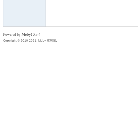
無
Powered by
Moby!
X3.4
Copyright © 2010-2021, Moby 車無限.
限