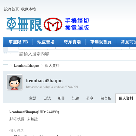
設為首頁
收藏本站
車無限 FB
蝦皮賣場
奇摩賣場
車無限首頁
常見商
keonhacai5haquo
個人資料
keonhacai5haquo
https://boss.why3s.cc/boss/?244899
車
›
›
主題
日誌
相冊
記錄
分享
留言板
個人資料
keonhacai5haquo
(UID: 244899)
郵箱狀態
未驗證
個人簽名