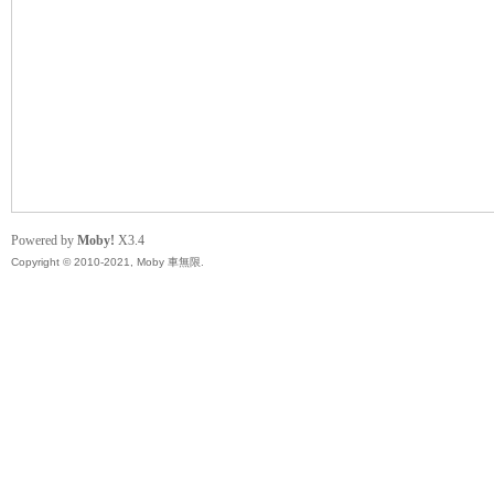
無
Powered by
Moby!
X3.4
Copyright © 2010-2021, Moby 車無限.
限