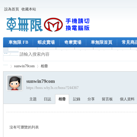
設為首頁
收藏本站
車無限 FB
蝦皮賣場
奇摩賣場
車無限首頁
常見商
sunwin79com
相冊
sunwin79com
https://boss.why3s.cc/boss/?244367
車
›
›
主題
日誌
相冊
記錄
分享
留言板
個人資料
沒有可瀏覽的列表