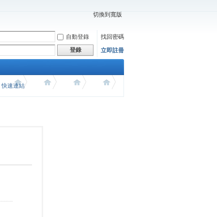
切換到寬版
自動登錄
找回密碼
登錄
立即註冊
價 快速連結