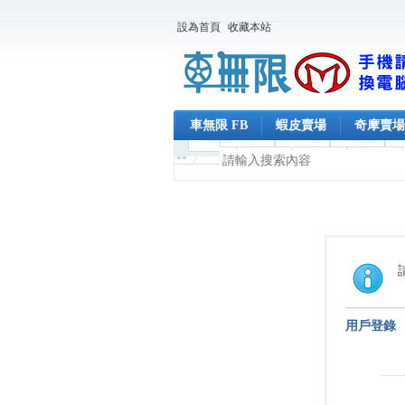
設為首頁
收藏本站
車無限 FB
蝦皮賣場
奇摩賣場
用戶登錄