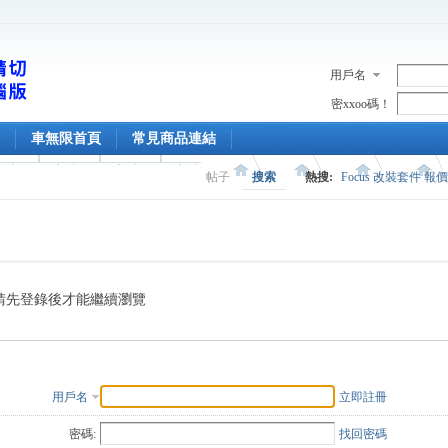
用戶名
密xxoo碼！
車無限首頁
常見商品連結
帖子
搜索
熱搜:
Focus 改裝套件 報
請先登錄後才能繼續瀏覽
用戶名
立即註冊
密碼:
找回密碼