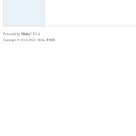
無
Powered by
Moby!
X3.4
Copyright © 2010-2021, Moby 車無限.
限