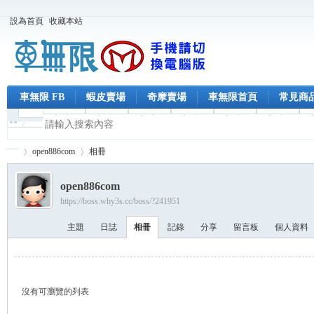
設為首頁
收藏本站
車無限 FB
蝦皮賣場
奇摩賣場
車無限首頁
常見商
open886com
相冊
open886com
https://boss.why3s.cc/boss/?241951
車
›
›
主題
日誌
相冊
記錄
分享
留言板
個人資料
沒有可瀏覽的列表