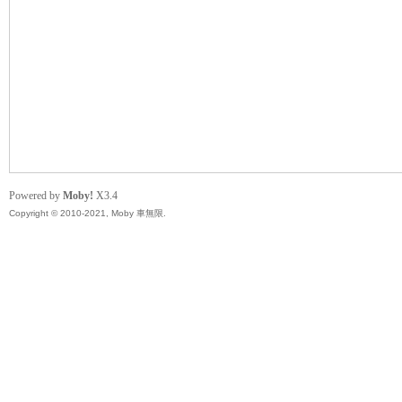
無
Powered by
Moby!
X3.4
Copyright © 2010-2021, Moby 車無限.
限