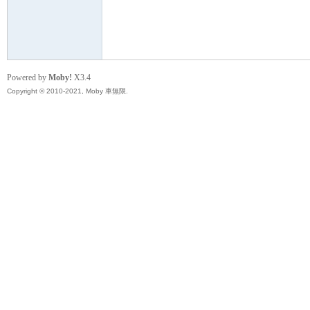
無
Powered by
Moby!
X3.4
Copyright © 2010-2021, Moby 車無限.
限