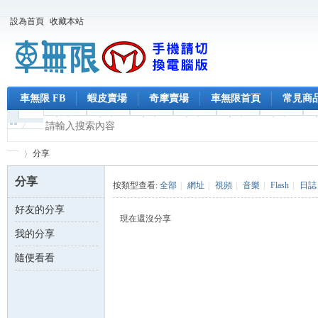
設為首頁
收藏本站
車無限 FB
蝦皮賣場
奇摩賣場
車無限首頁
常見商
分享
分享
按類型查看:
全部
|
網址
|
視頻
|
音樂
|
Flash
|
日誌
好友的分享
車
›
現在還沒分享
我的分享
隨便看看