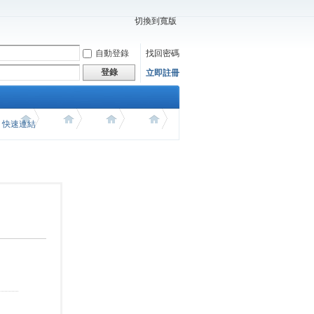
切換到寬版
自動登錄
找回密碼
登錄
立即註冊
價 快速連結