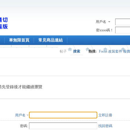
用戶名
密xxoo碼！
車無限首頁
常見商品連結
帖子
搜索
熱搜:
Focus 改裝套件 報
請先登錄後才能繼續瀏覽
用戶名
立即註冊
密碼:
找回密碼