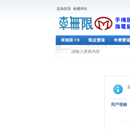
設為首頁
收藏本站
車無限 FB
蝦皮賣場
奇摩賣場
用戶登錄