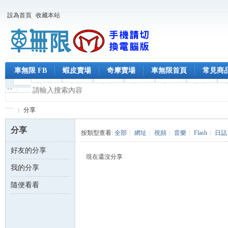
設為首頁
收藏本站
車無限 FB
蝦皮賣場
奇摩賣場
車無限首頁
常見商
分享
分享
按類型查看:
全部
|
網址
|
視頻
|
音樂
|
Flash
|
日誌
好友的分享
車
›
現在還沒分享
我的分享
隨便看看