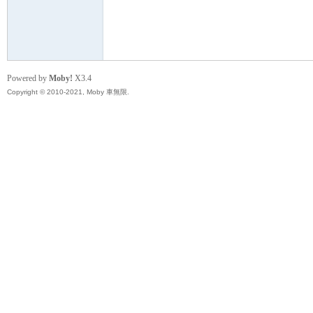
無
Powered by
Moby!
X3.4
Copyright © 2010-2021, Moby 車無限.
限