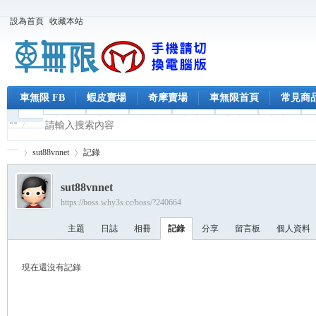
設為首頁
收藏本站
車無限 FB
蝦皮賣場
奇摩賣場
車無限首頁
常見商
sut88vnnet
記錄
sut88vnnet
https://boss.why3s.cc/boss/?240664
車
›
›
主題
日誌
相冊
記錄
分享
留言板
個人資料
現在還沒有記錄