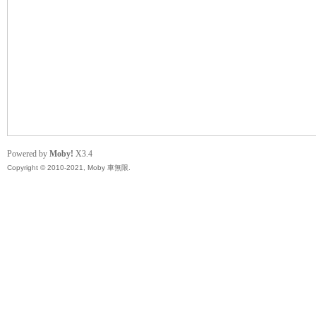
無
Powered by
Moby!
X3.4
Copyright © 2010-2021, Moby 車無限.
限