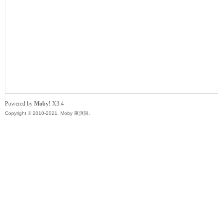
無
Powered by
Moby!
X3.4
Copyright © 2010-2021, Moby 車無限.
限