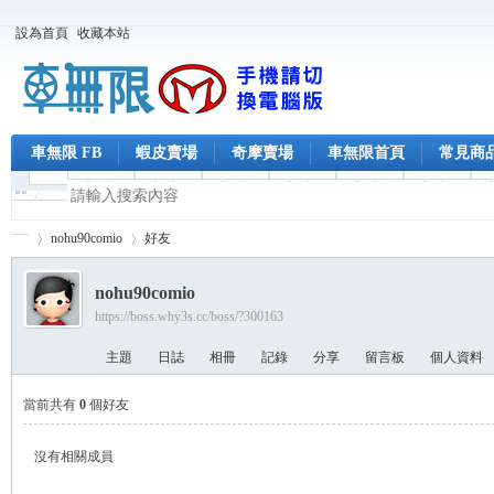
設為首頁
收藏本站
車無限 FB
蝦皮賣場
奇摩賣場
車無限首頁
常見商
nohu90comio
好友
nohu90comio
https://boss.why3s.cc/boss/?300163
車
›
›
主題
日誌
相冊
記錄
分享
留言板
個人資料
當前共有
0
個好友
沒有相關成員