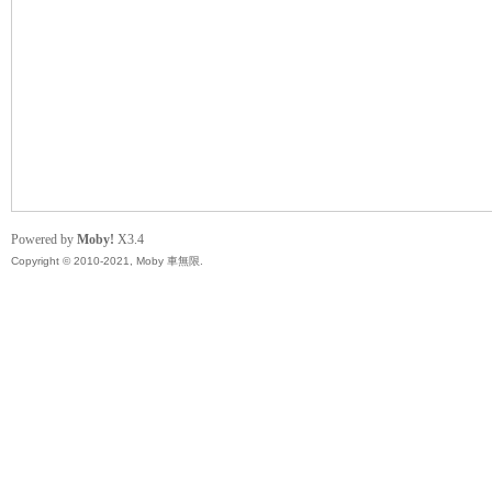
無
Powered by
Moby!
X3.4
Copyright © 2010-2021, Moby 車無限.
限