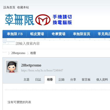
設為首頁
收藏本站
車無限 FB
蝦皮賣場
奇摩賣場
車無限首頁
常見商
28betpromo
相冊
28betpromo
https://boss.why3s.cc/boss/?240447
車
›
›
主題
日誌
相冊
記錄
分享
留言板
個人資料
沒有可瀏覽的列表