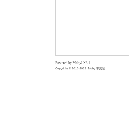
無
Powered by
Moby!
X3.4
Copyright © 2010-2021, Moby 車無限.
限