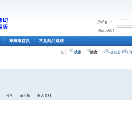
用戶名
密xxoo碼！
車無限首頁
常見商品連結
帖子
搜索
熱搜:
Focus 改裝套件 報
分享
留言板
個人資料