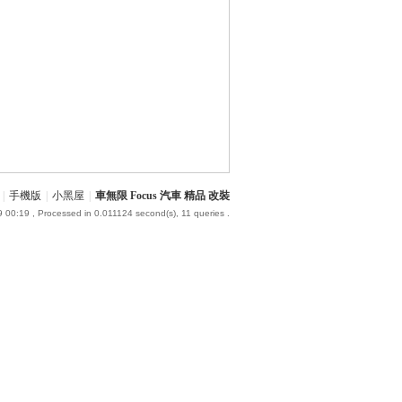
|
手機版
|
小黑屋
|
車無限 Focus 汽車 精品 改裝
9 00:19
, Processed in 0.011124 second(s), 11 queries .