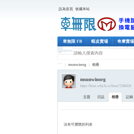
設為首頁
收藏本站
車無限 FB
蝦皮賣場
奇摩賣場
msunwinorg
相冊
msunwinorg
https://boss.why3s.cc/boss/?240426
車
›
›
主題
日誌
相冊
記錄
沒有可瀏覽的列表