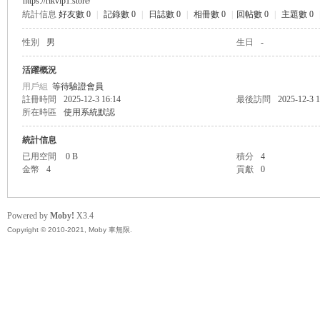
https://rikvip1.store/
統計信息
好友數 0
|
記錄數 0
|
日誌數 0
|
相冊數 0
|
回帖數 0
|
主題數 0
無
性別
男
生日
-
活躍概況
用戶組
等待驗證會員
註冊時間
2025-12-3 16:14
最後訪問
2025-12-3 1
所在時區
使用系統默認
統計信息
已用空間
0 B
積分
4
金幣
4
貢獻
0
限
Powered by
Moby!
X3.4
Copyright © 2010-2021, Moby 車無限.