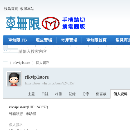
設為首頁
收藏本站
車無限 FB
蝦皮賣場
奇摩賣場
車無限首頁
常見商
rikvip1store
個人資料
rikvip1store
https://boss.why3s.cc/boss/?240357
車
›
›
主題
日誌
相冊
記錄
分享
留言板
個人資料
rikvip1store
(UID: 240357)
郵箱狀態
未驗證
個人簽名