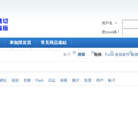
用戶名
密xxoo碼！
車無限首頁
常見商品連結
帖子
搜索
熱搜:
Focus 改裝套件 報
網址
|
視頻
|
音樂
|
Flash
|
日誌
|
相冊
|
圖片
|
投票
|
用戶
|
帖子