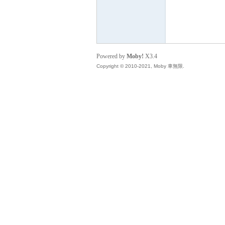
無
Powered by
Moby!
X3.4
Copyright © 2010-2021, Moby 車無限.
限