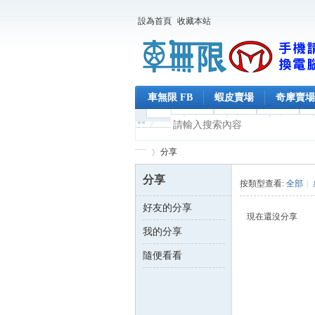
設為首頁
收藏本站
車無限 FB
蝦皮賣場
奇摩賣場
分享
分享
按類型查看:
全部
|
好友的分享
車
›
現在還沒分享
我的分享
隨便看看