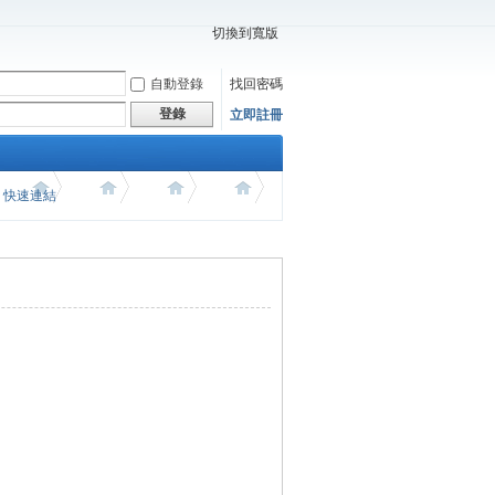
切換到寬版
自動登錄
找回密碼
登錄
立即註冊
價 快速連結