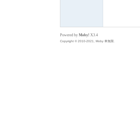
無
Powered by
Moby!
X3.4
Copyright © 2010-2021, Moby 車無限.
限