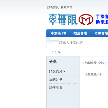
設為首頁
收藏本站
車無限 FB
蝦皮賣場
奇摩賣場
分享
分享
按類型查看:
全部
|
好友的分享
車
›
現在還沒分享
我的分享
隨便看看