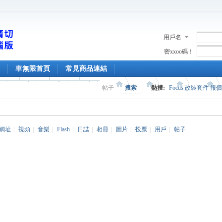
用戶名
密xxoo碼！
車無限首頁
常見商品連結
帖子
搜索
熱搜:
Focus 改裝套件 報
網址
|
視頻
|
音樂
|
Flash
|
日誌
|
相冊
|
圖片
|
投票
|
用戶
|
帖子