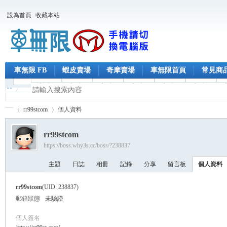
設為首頁
收藏本站
車無限 FB
蝦皮賣場
奇摩賣場
車無限首頁
常見商
rr99stcom
個人資料
rr99stcom
https://boss.why3s.cc/boss/?238837
車
›
›
主題
日誌
相冊
記錄
分享
留言板
個人資料
rr99stcom
(UID: 238837)
郵箱狀態
未驗證
個人簽名