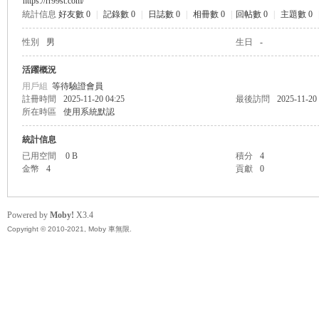
https://rr99st.com/
統計信息
好友數 0
|
記錄數 0
|
日誌數 0
|
相冊數 0
|
回帖數 0
|
主題數 0
無
性別
男
生日
-
活躍概況
用戶組
等待驗證會員
註冊時間
2025-11-20 04:25
最後訪問
2025-11-20
所在時區
使用系統默認
統計信息
已用空間
0 B
積分
4
金幣
4
貢獻
0
限
Powered by
Moby!
X3.4
Copyright © 2010-2021, Moby 車無限.