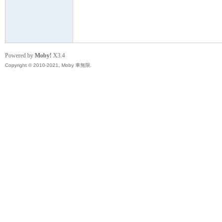
無
Powered by
Moby!
X3.4
Copyright © 2010-2021, Moby 車無限.
限