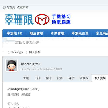
設為首頁
收藏本站
車無限 FB
蝦皮賣場
奇摩賣場
車無限首頁
常見商
shbetdigital
個人資料
shbetdigital
https://boss.why3s.cc/boss/?238103
車
›
›
主題
日誌
相冊
記錄
分享
留言板
個人資料
shbetdigital
(UID: 238103)
郵箱狀態
未驗證
個人簽名