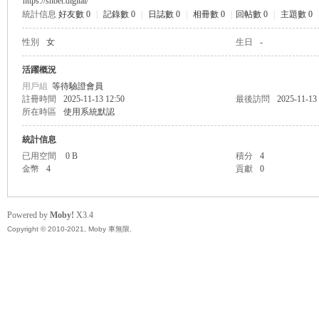
https://shbet.digital/
統計信息
好友數 0
|
記錄數 0
|
日誌數 0
|
相冊數 0
|
回帖數 0
|
主題數 0
無
性別
女
生日
-
活躍概況
用戶組
等待驗證會員
註冊時間
2025-11-13 12:50
最後訪問
2025-11-13
所在時區
使用系統默認
統計信息
已用空間
0 B
積分
4
金幣
4
貢獻
0
限
Powered by
Moby!
X3.4
Copyright © 2010-2021, Moby 車無限.