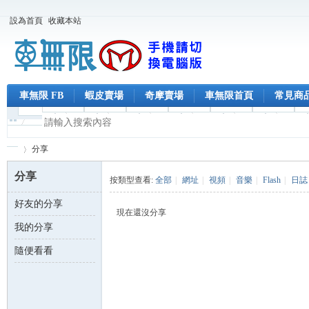
設為首頁
收藏本站
車無限 FB
蝦皮賣場
奇摩賣場
車無限首頁
常見商
分享
分享
按類型查看:
全部
|
網址
|
視頻
|
音樂
|
Flash
|
日誌
好友的分享
車
›
現在還沒分享
我的分享
隨便看看