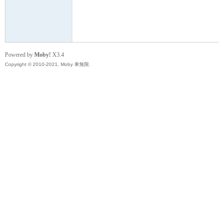
無
Powered by
Moby!
X3.4
Copyright © 2010-2021, Moby 車無限.
限