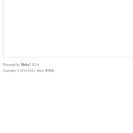
無
Powered by
Moby!
X3.4
Copyright © 2010-2021, Moby 車無限.
限