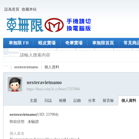
設為首頁
收藏本站
車無限 FB
蝦皮賣場
奇摩賣場
車無限首頁
常見商
nexteravietnamo
個人資料
nexteravietnamo
https://boss.why3s.cc/boss/?237994
車
›
›
主題
日誌
相冊
記錄
分享
留言板
個人資料
nexteravietnamo
(UID: 237994)
郵箱狀態
未驗證
個人簽名