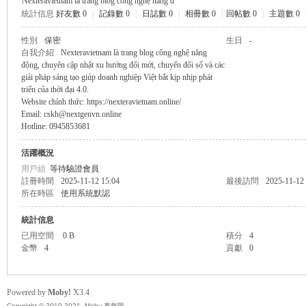
Nexteravietnam là trang blog công nghệ năng đ
統計信息
好友數 0
|
記錄數 0
|
日誌數 0
|
相冊數 0
|
回帖數 0
|
主題數 0
無
性別
保密
生日
-
自我介紹
Nexteravietnam là trang blog công nghệ năng
động, chuyên cập nhật xu hướng đổi mới, chuyển đổi số và các
giải pháp sáng tạo giúp doanh nghiệp Việt bắt kịp nhịp phát
triển của thời đại 4.0.
Website chính thức: https://nexteravietnam.online/
Email: cskh@nextgenvn.online
Hotline: 0945853681
活躍概況
用戶組
等待驗證會員
限
註冊時間
2025-11-12 15:04
最後訪問
2025-11-12
所在時區
使用系統默認
統計信息
已用空間
0 B
積分
4
金幣
4
貢獻
0
Powered by
Moby!
X3.4
Copyright © 2010-2021, Moby 車無限.