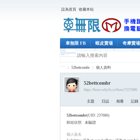
設為首頁
收藏本站
車無限 FB
蝦皮賣場
奇摩賣場
52bettcombr
個人資料
52bettcombr
https://boss.why3s.cc/boss/?237686
車
›
›
主題
日誌
相冊
記錄
52bettcombr
(UID: 237686)
郵箱狀態
未驗證
個人簽名