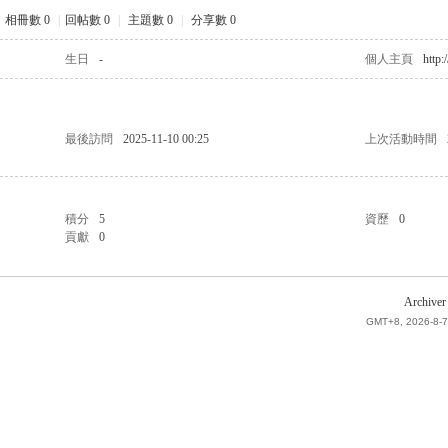
相冊數 0
|
回帖數 0
|
主題數 0
|
分享數 0
生日
-
個人主頁
http:/
最後訪問
2025-11-10 00:25
上次活動時間
積分
5
資歷
0
貢獻
0
Archiver
GMT+8, 2026-8-7