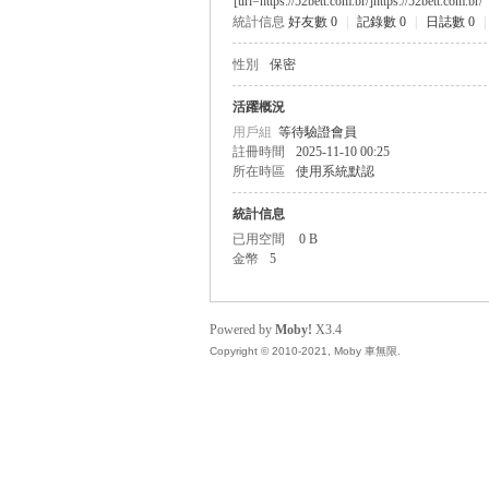
[url=https://52bett.com.br/]https://52bett.com.br/
統計信息
好友數 0
|
記錄數 0
|
日誌數 0
|
無
性別
保密
活躍概況
用戶組
等待驗證會員
註冊時間
2025-11-10 00:25
所在時區
使用系統默認
統計信息
已用空間
0 B
金幣
5
限
Powered by
Moby!
X3.4
Copyright © 2010-2021, Moby 車無限.