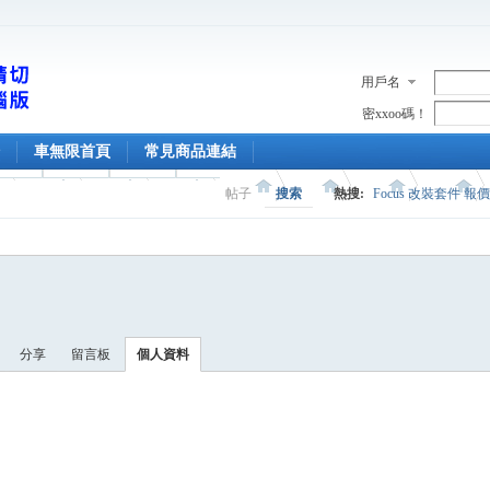
用戶名
密xxoo碼！
車無限首頁
常見商品連結
帖子
搜索
熱搜:
Focus 改裝套件 報
分享
留言板
個人資料