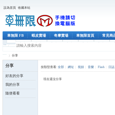
設為首頁
收藏本站
車無限 FB
蝦皮賣場
奇摩賣場
車無限首頁
常見商
分享
分享
按類型查看:
全部
|
網址
|
視頻
|
音樂
|
Flash
|
日誌
好友的分享
車
›
現在還沒分享
我的分享
隨便看看