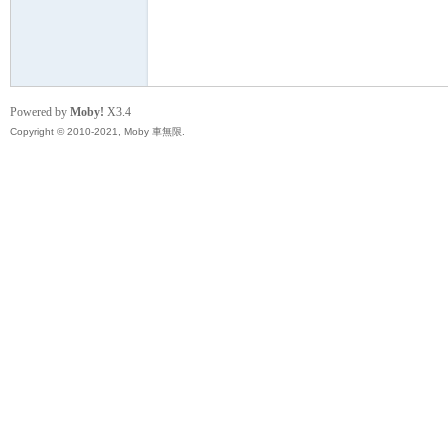
無
Powered by
Moby!
X3.4
Copyright © 2010-2021, Moby 車無限.
限