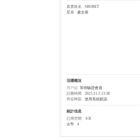
真實姓名
SBOBET
星座
處女座
無
限
活躍概況
用戶組
等待驗證會員
註冊時間
2025-11-5 13:38
所在時區
使用系統默認
統計信息
已用空間
0 B
金幣
4